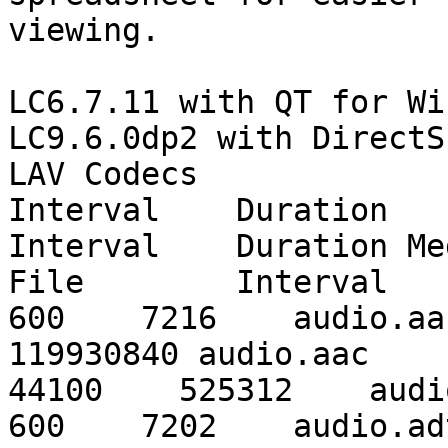
viewing.

LC6.7.11 with QT for Wi
LC9.6.0dp2 with DirectS
LAV Codecs             
Interval    Duration   
Interval    Duration Med
File        Interval   
600    7216    audio.aa
119930840 audio.aac     
44100    525312    audi
600    7202    audio.ad