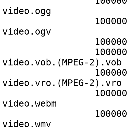
                 10000000    305280000    
video.ogg

                 10000000    520040140    
video.ogv

                 10000000    294616670    video.qt

                 10000000    294627670    
video.vob.(MPEG-2).vob

                 10000000    294627670    
video.vro.(MPEG-2).vro

                 10000000    515446660    
video.webm

                 10000000    294880000    
video.wmv
