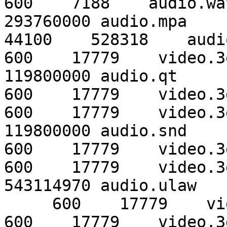
600    7188    audio.wa
293760000 audio.mpa     
44100    528318    audi
600    17779    video.3
119800000 audio.qt     

600    17779    video.3g
600    17779    video.3
119800000 audio.snd     
600    17779    video.3g
600    17779    video.3
543114970 audio.ulaw    
     600    17779    video.3gp2

600    17779    video.3