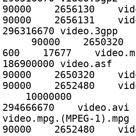
90000    2656130    vid
90000    2656131    vid
296316670 video.3gpp    
     90000    2650320    video.mpeg.(MPEG-1).mpeg

600    17677    video.m
186900000 video.asf     
90000    2650320    vid
90000    2652480    vid
    10000000 

294666670    video.avi 
video.mpg.(MPEG-1).mpg

90000    2652480    vid