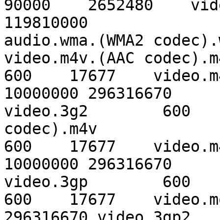
90000    2652480    vid
119810000 

audio.wma.(WMA2 codec).
video.m4v.(AAC codec).m4
600    17677    video.m
10000000 296316670    

video.3g2        600   
codec).m4v

600    17677    video.m
10000000 296316670    

video.3gp        600   
600    17677    video.m
296316670 video.3gp2    