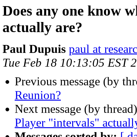
Does any one know wh
actually are?
Paul Dupuis
paul at resea
Tue Feb 18 10:13:05 EST 
Previous message (by th
Reunion?
Next message (by thread
Player "intervals" actuall
Messages sorted by:
[ d